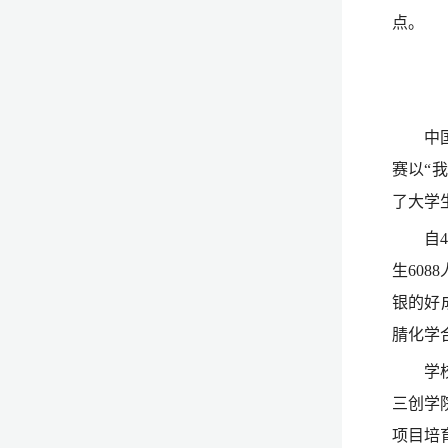
点。
中
赛以“
了大学
自
生60
银的好
腈化学
学
三创学
项目培