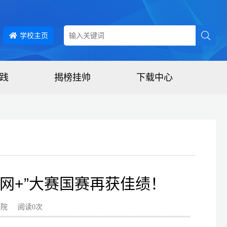
学校主页
践
揭榜挂帅
下载中心
联网+”大赛国赛再获佳绩！
创学院 阅读
0
次