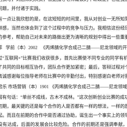
问题，并付诸于实践。
有一点让我欣慰的是，在这短短的时间里，我从对创业一无所知
鲜感，当然也体会到了这个过程中的竞争与压力。我相信这份经
的参考，帮助自己对未来的路做出更为清晰的规划中得出一些重
菲 学前（本）2002 《丙烯腈化学合成己二腈——尼龙领域的
过“互联网+”比赛我们收获很多，首先比赛使不同专业的同学有
了共同的目标相互协作，团队合作更加紧密；最后，答辩过程对
真诚感谢每位指导老师在比赛中的辛勤付出，特别感谢白老师对
君乐 市场营销（本）1901 《丙烯腈化学合成己二腈——尼龙领
国有句话：“单丝不成线，古木不成林。”这次创新创业比赛的成
初期，最关键的还是每个合作的人是否都有一样的想法，一样的
起。而且在前期的合作中是否通过协助，诞生出一个事实上的领
没有达成，后面的发展会比较危险。合作的前期还是强调奉献