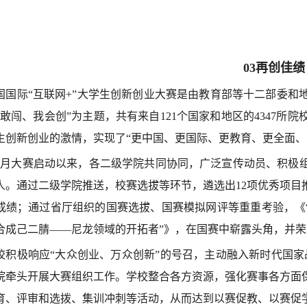
03再创佳绩
国国际“互联网+”大学生创新创业大赛是由教育部等十二部委和
我敢闯、我会创”为主题，共有来自121个国家和地区的4347所院
生创新创业的激情，实现了“更中国、更国际、更教育、更全面、
4月大赛启动以来，各二级学院共同协同，广泛宣传动员、积极组
88人。通过二级学院推送，校赛选拔等环节，遴选出12项优秀项
成绩；通过省厅组织的国赛选拔、国赛模拟网评等重重考验，《“
合成己二腈——尼龙领域的开拓者”》，在国赛中崭露头角，并
校积极响应“大众创业、万众创新”的号召，主动融入新时代国家
院牵头开展大赛组织工作。学校整合各方资源，强化赛事各方面
育、评审和选拨、集训冲刺等活动，从而达到以赛促教、以赛促