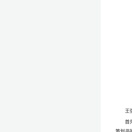
王
首
策划书