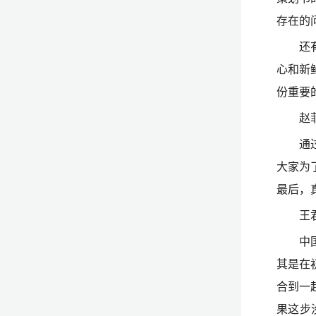
存在的
还
心和新
份重要
赵
通
大家为
最后，
王
中
其是在
合到一
果这步